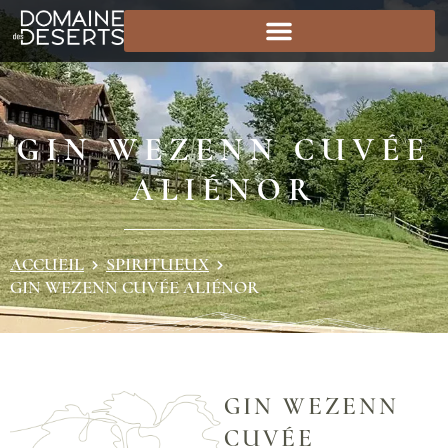
Panneau de gestion des cookies
GIN WEZENN CUVÉE
ALIÉNOR
ACCUEIL
SPIRITUEUX
GIN WEZENN CUVÉE ALIÉNOR
GIN WEZENN
CUVÉE